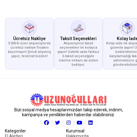
Ücretsiz Nakliye
Taksit Seçenekleri
Kolay İad
3.000 ₺ üzeri alışverişlerde
Alışverişinizi taksit
Kolay iade ile alışve
ücretsiz nakliye fırsatını
seçenekleri ile kolayca
güvenle yapın! 
kaçırmayın! Şimdi alışveriş
yapın! Üstelik vade farksız
beklentilerini
yapın, teslimat bizden!
6 taksit seçeneğiyle
karşılamadığı tak
ödeme imkanı da sizleri
zahmetsizce g
bekliyor.
gönderebilirsin
Bizi sosyal medya hesaplarımızdan takip ederek, indirim,
kampanya ve yeniliklerden haberdar olabilirsiniz.
Kategoriler
Kurumsal
El Aletleri
Hakkımızda