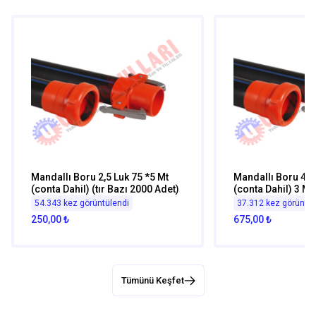
Mandallı Boru 2,5 Luk 75 *5 Mt
Mandallı Boru 4 L
(conta Dahil) (tır Bazı 2000 Adet)
(conta Dahil) 3 Man
900 Adet)
54.343 kez görüntülendi
37.312 kez görüntül
250,00 ₺
675,00 ₺
Tümünü Keşfet