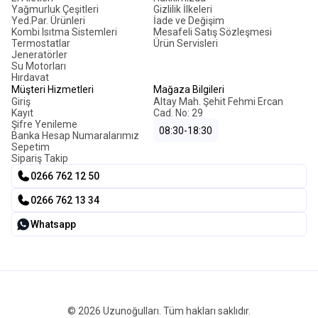
Yağmurluk Çeşitleri
Gizlilik İlkeleri
Yed.Par. Ürünleri
İade ve Değişim
Kombi Isıtma Sistemleri
Mesafeli Satış Sözleşmesi
Termostatlar
Ürün Servisleri
Jeneratörler
Su Motorları
Hırdavat
Müşteri Hizmetleri
Mağaza Bilgileri
Giriş
Altay Mah. Şehit Fehmi Ercan
Kayıt
Cad. No: 29
Şifre Yenileme
08:30-18:30
Banka Hesap Numaralarımız
Sepetim
Sipariş Takip
0266 762 12 50
0266 762 13 34
Whatsapp
© 2026 Uzunoğulları. Tüm hakları saklıdır.