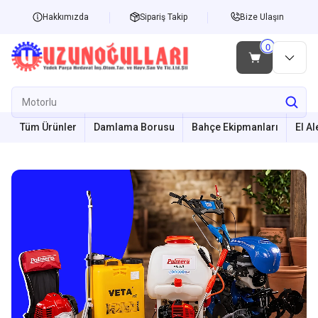
Hakkımızda
Sipariş Takip
Bize Ulaşın
Tüm Ürünler
Damlama Borusu
Bahçe Ekipmanları
El Al