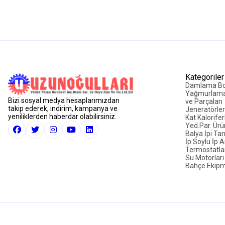
Kategoriler
Damlama Bo
Yağmurlama
Bizi sosyal medya hesaplarımızdan
ve Parçaları
takip ederek, indirim, kampanya ve
Jeneratörler
yeniliklerden haberdar olabilirsiniz.
Kat Kalorifer
Yed.Par. Ürü
Balya İpi Tarı
İp Soylu İp Ar
Termostatla
Su Motorları
Bahçe Ekipm