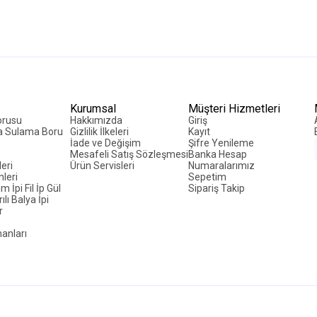
Kurumsal
Müşteri Hizmetleri
rusu
Hakkımızda
Giriş
 Sulama Boru
Gizlilik İlkeleri
Kayıt
İade ve Değişim
Şifre Yenileme
Mesafeli Satış Sözleşmesi
Banka Hesap
leri
Ürün Servisleri
Numaralarımız
nleri
Sepetim
m İpi Fil İp Gül
Sipariş Takip
ılı Balya İpi
r
anları