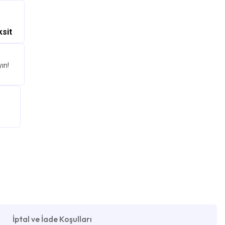
ksit
ın!
İptal ve İade Koşulları