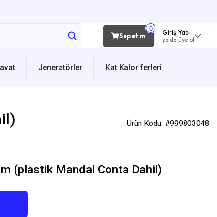
Giriş Yap
Sepetim
ya da üye ol
avat
Jeneratörler
Kat Kaloriferleri
il)
Ürün Kodu: #999803048
Mm (plastik Mandal Conta Dahil)