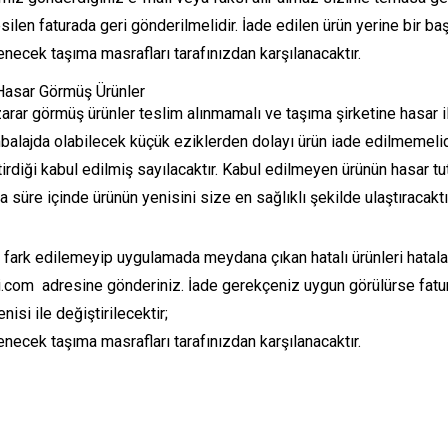
ilen faturada geri gönderilmelidir. İade edilen ürün yerine bir baş
necek taşıma masrafları tarafınızdan karşılanacaktır.
Hasar Görmüş Ürünler
rar görmüş ürünler teslim alınmamalı ve taşıma şirketine hasar ile
balajda olabilecek küçük eziklerden dolayı ürün iade edilmemelidi
tirdiği kabul edilmiş sayılacaktır. Kabul edilmeyen ürünün hasar t
süre içinde ürünün yenisini size en sağlıklı şekilde ulaştıracaktı
 fark edilemeyip uygulamada meydana çıkan hatalı ürünleri hataları
.com adresine gönderiniz. İade gerekçeniz uygun görülürse fatur
nisi ile değiştirilecektir;
necek taşıma masrafları tarafınızdan karşılanacaktır.