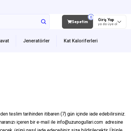
Giriş Yap
Sepetim
ya da üye ol
avat
Jeneratörler
Kat Kaloriferleri
 teslim tarihinden itibaren (7) gün içinde iade edebilirsiniz.
aranızı içeren bir e-mail ile info@uzunogullari.com adresine
ecek, ürünü nasıl iade edeceğiniz size bildirilecektir. Ürünle