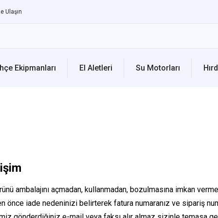
e Ulaşın
hçe Ekipmanları
El Aletleri
Su Motorları
Hırd
işim
ünü ambalajını açmadan, kullanmadan, bozulmasına imkan vermeden
 önce iade nedeninizi belirterek fatura numaranız ve sipariş num
imiz gönderdiğiniz e-mail veya faksı alır almaz sizinle temasa geç