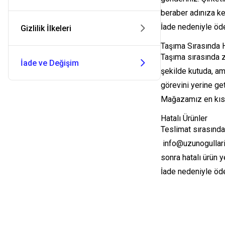
beraber adınıza kes
İade nedeniyle öde
Gizlilik İlkeleri
Taşıma Sırasında 
Taşıma sırasında za
İade ve Değişim
şekilde kutuda, am
görevini yerine ge
Mağazamız en kısa 
Hatalı Ürünler
Teslimat sırasında
info@uzunogullari
sonra hatalı ürün ye
İade nedeniyle öde