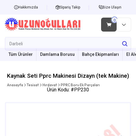
Hakkımızda
Sipariş Takip
Bize Ulaşın
Tüm Ürünler
Damlama Borusu
Bahçe Ekipmanları
El Al
Kaynak Seti Pprc Makinesi Dizayn (tek Makine)
Anasayfa
Tesisat
Hırdavat
PPRC Boru Ek Parçaları
Ürün Kodu: #PP230