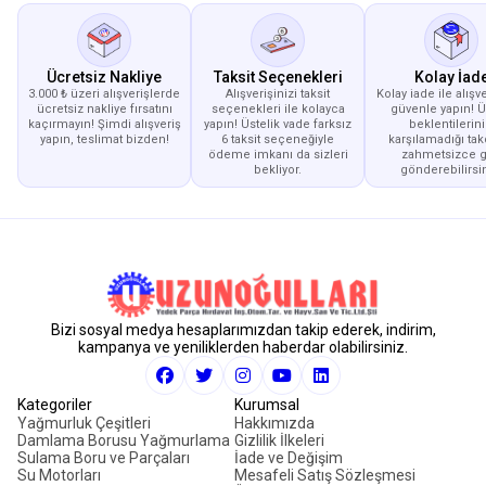
Ücretsiz Nakliye
Taksit Seçenekleri
Kolay İad
3.000 ₺ üzeri alışverişlerde
Alışverişinizi taksit
Kolay iade ile alışve
ücretsiz nakliye fırsatını
seçenekleri ile kolayca
güvenle yapın! 
kaçırmayın! Şimdi alışveriş
yapın! Üstelik vade farksız
beklentilerini
yapın, teslimat bizden!
6 taksit seçeneğiyle
karşılamadığı tak
ödeme imkanı da sizleri
zahmetsizce g
bekliyor.
gönderebilirsin
Bizi sosyal medya hesaplarımızdan takip ederek, indirim,
kampanya ve yeniliklerden haberdar olabilirsiniz.
Kategoriler
Kurumsal
Yağmurluk Çeşitleri
Hakkımızda
Damlama Borusu Yağmurlama
Gizlilik İlkeleri
Sulama Boru ve Parçaları
İade ve Değişim
Su Motorları
Mesafeli Satış Sözleşmesi