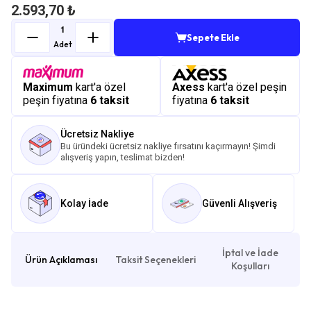
2.593,70 ₺
Sepete Ekle
Adet
Maximum
kart'a özel
Axess
kart'a özel peşin
peşin fiyatına
6 taksit
fiyatına
6 taksit
Ücretsiz Nakliye
Bu üründeki ücretsiz nakliye fırsatını kaçırmayın! Şimdi
alışveriş yapın, teslimat bizden!
Kolay İade
Güvenli Alışveriş
İptal ve İade
Ürün Açıklaması
Taksit Seçenekleri
Koşulları