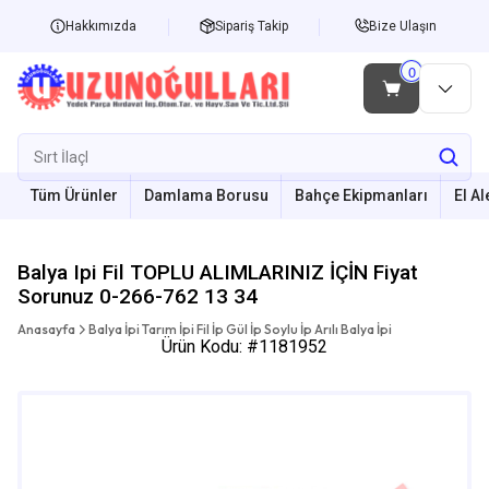
Hakkımızda
Sipariş Takip
Bize Ulaşın
Tüm Ürünler
Damlama Borusu
Bahçe Ekipmanları
El Al
Balya Ipi Fil TOPLU ALIMLARINIZ İÇİN Fiyat
Sorunuz 0-266-762 13 34
Anasayfa
Balya İpi Tarım İpi Fil İp Gül İp Soylu İp Arılı Balya İpi
Ürün Kodu: #1181952