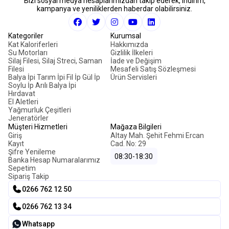
Bizi sosyal medya hesaplarımızdan takip ederek, indirim,
kampanya ve yeniliklerden haberdar olabilirsiniz.
Kategoriler
Kurumsal
Kat Kaloriferleri
Hakkımızda
Su Motorları
Gizlilik İlkeleri
Silaj Filesi, Silaj Streci, Saman
İade ve Değişim
Filesi
Mesafeli Satış Sözleşmesi
Balya İpi Tarım İpi Fil İp Gül İp
Ürün Servisleri
Soylu İp Arılı Balya İpi
Hırdavat
El Aletleri
Yağmurluk Çeşitleri
Jeneratörler
Müşteri Hizmetleri
Mağaza Bilgileri
Giriş
Altay Mah. Şehit Fehmi Ercan
Kayıt
Cad. No: 29
Şifre Yenileme
08:30-18:30
Banka Hesap Numaralarımız
Sepetim
Sipariş Takip
0266 762 12 50
0266 762 13 34
Whatsapp