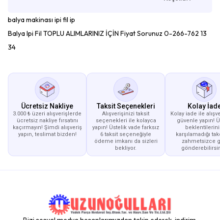
balya makinası ipi fil ip
Balya Ipi Fil TOPLU ALIMLARINIZ İÇİN Fiyat Sorunuz 0-266-762 13
34
Ücretsiz Nakliye
Taksit Seçenekleri
Kolay İad
3.000 ₺ üzeri alışverişlerde
Alışverişinizi taksit
Kolay iade ile alışve
ücretsiz nakliye fırsatını
seçenekleri ile kolayca
güvenle yapın! 
kaçırmayın! Şimdi alışveriş
yapın! Üstelik vade farksız
beklentilerini
yapın, teslimat bizden!
6 taksit seçeneğiyle
karşılamadığı tak
ödeme imkanı da sizleri
zahmetsizce g
bekliyor.
gönderebilirsin