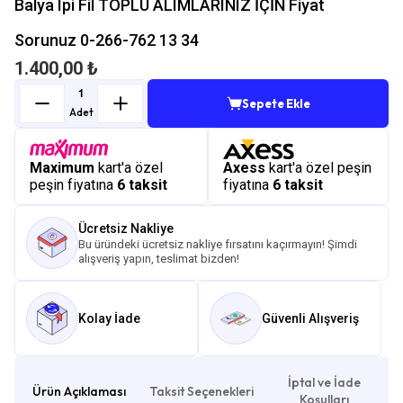
Balya Ipi Fil TOPLU ALIMLARINIZ İÇİN Fiyat
Sorunuz 0-266-762 13 34
1.400,00 ₺
Sepete Ekle
Adet
Maximum
kart'a özel
Axess
kart'a özel peşin
peşin fiyatına
6 taksit
fiyatına
6 taksit
Ücretsiz Nakliye
Bu üründeki ücretsiz nakliye fırsatını kaçırmayın! Şimdi
alışveriş yapın, teslimat bizden!
Kolay İade
Güvenli Alışveriş
İptal ve İade
Ürün Açıklaması
Taksit Seçenekleri
Koşulları