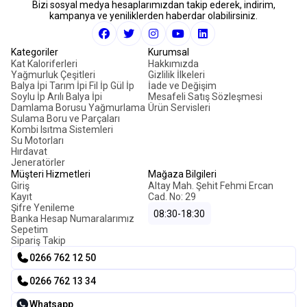
Bizi sosyal medya hesaplarımızdan takip ederek, indirim,
kampanya ve yeniliklerden haberdar olabilirsiniz.
Kategoriler
Kurumsal
Kat Kaloriferleri
Hakkımızda
Yağmurluk Çeşitleri
Gizlilik İlkeleri
Balya İpi Tarım İpi Fil İp Gül İp
İade ve Değişim
Soylu İp Arılı Balya İpi
Mesafeli Satış Sözleşmesi
Damlama Borusu Yağmurlama
Ürün Servisleri
Sulama Boru ve Parçaları
Kombi Isıtma Sistemleri
Su Motorları
Hırdavat
Jeneratörler
Müşteri Hizmetleri
Mağaza Bilgileri
Giriş
Altay Mah. Şehit Fehmi Ercan
Kayıt
Cad. No: 29
Şifre Yenileme
08:30-18:30
Banka Hesap Numaralarımız
Sepetim
Sipariş Takip
0266 762 12 50
0266 762 13 34
Whatsapp