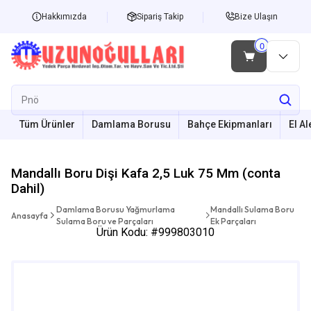
Hakkımızda
Sipariş Takip
Bize Ulaşın
Tüm Ürünler
Damlama Borusu
Bahçe Ekipmanları
El Al
Mandallı Boru Dişi Kafa 2,5 Luk 75 Mm (conta
Dahil)
Damlama Borusu Yağmurlama
Mandallı Sulama Boru
Anasayfa
Sulama Boru ve Parçaları
Ek Parçaları
Ürün Kodu: #999803010