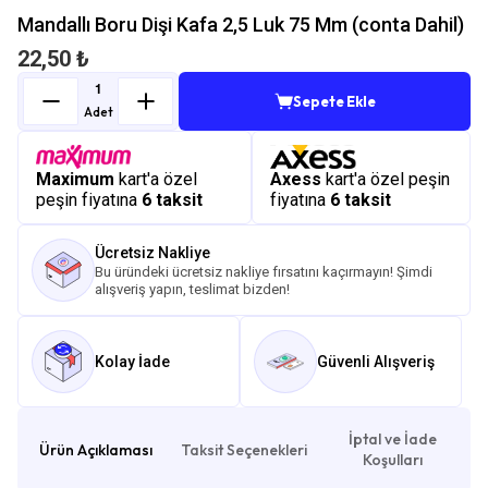
Mandallı Boru Dişi Kafa 2,5 Luk 75 Mm (conta Dahil)
22,50 ₺
Sepete Ekle
Adet
Maximum
kart'a özel
Axess
kart'a özel peşin
peşin fiyatına
6 taksit
fiyatına
6 taksit
Ücretsiz Nakliye
Bu üründeki ücretsiz nakliye fırsatını kaçırmayın! Şimdi
alışveriş yapın, teslimat bizden!
Kolay İade
Güvenli Alışveriş
İptal ve İade
Ürün Açıklaması
Taksit Seçenekleri
Koşulları