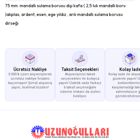
75 mm mandallı sulama borusu dişi kafa ( 2,5 luk mandallı boru
)akplas, ardent, esen, ege yıldız , arılı mandallı sulama borusu
dirseği
Ücretsiz Nakliye
Taksit Seçenekleri
Kolay İad
3.000 ₺ üzeri alışverişlerde
Alışverişinizi taksit
Kolay iade ile alışve
ücretsiz nakliye fırsatını
seçenekleri ile kolayca
güvenle yapın! 
kaçırmayın! Şimdi alışveriş
yapın! Üstelik vade farksız
beklentilerini
yapın, teslimat bizden!
6 taksit seçeneğiyle
karşılamadığı tak
ödeme imkanı da sizleri
zahmetsizce g
bekliyor.
gönderebilirsin